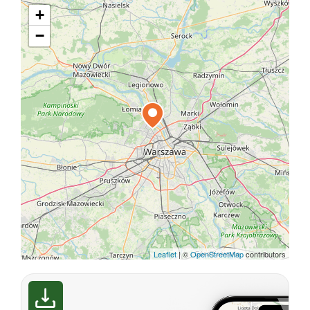
+
−
Leaflet
|
©
OpenStreetMap
contributors