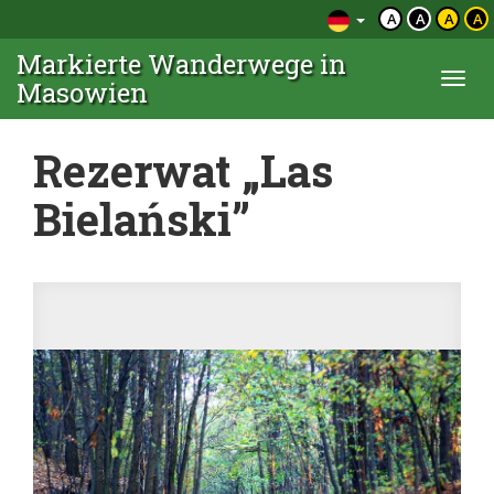
A
A
A
A
Markierte Wanderwege in
Togg
Masowien
navi
Rezerwat „Las
Bielański”