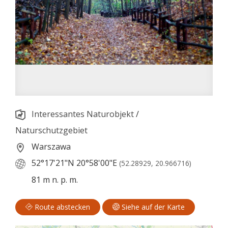
Interessantes Naturobjekt
/
Naturschutzgebiet
Warszawa
52°17'21"N
20°58'00"E
(52.28929, 20.966716)
81 m n. p. m.
Route abstecken
Siehe auf der Karte