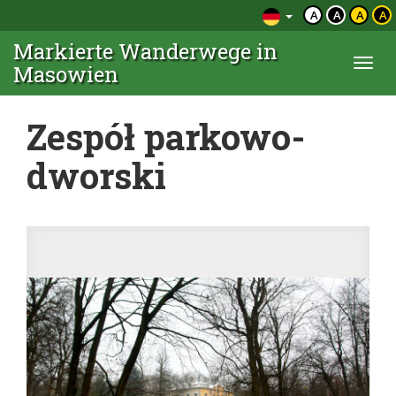
A
A
A
A
Markierte Wanderwege in
Togg
Masowien
navi
Zespół parkowo-
dworski