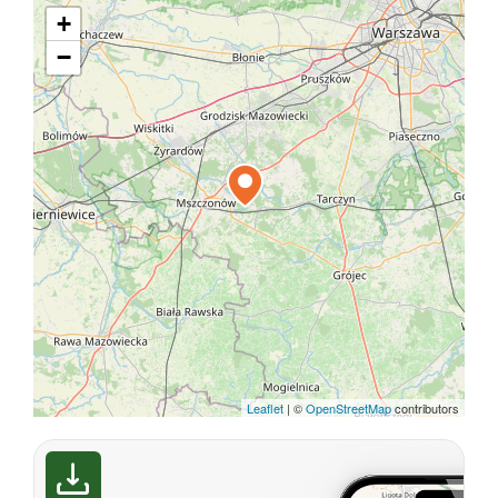
+
−
Leaflet
|
©
OpenStreetMap
contributors