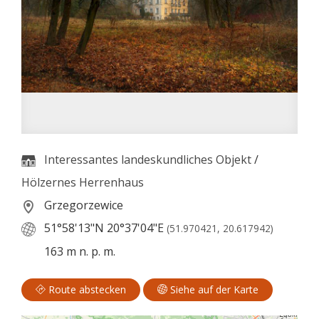
Interessantes landeskundliches Objekt
/
Hölzernes Herrenhaus
Grzegorzewice
51°58'13"N
20°37'04"E
(51.970421, 20.617942)
163 m n. p. m.
Route abstecken
Siehe auf der Karte