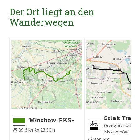
Der Ort liegt an den
Wanderwegen
Szlak Trak
Młochów, PKS -
Tarczyński
Skierniewice
Grzegorzewice -
89,6 km
23:30 h
Rawka, PKP
Mszczonów, ter
8,95 km