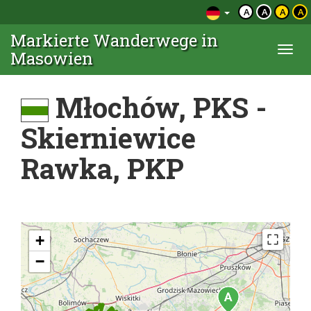
A
A
A
A
Markierte Wanderwege in
Togg
Masowien
navi
Młochów, PKS -
Skierniewice
Rawka, PKP
+
−