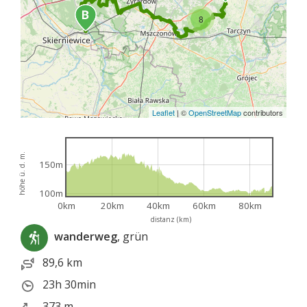
8
Leaflet
|
©
OpenStreetMap
contributors
höhe ü. d. m.
150m
100m
0km
20km
40km
60km
80km
distanz (km)
wanderweg
, grün
89,6 km
23h 30min
373 m