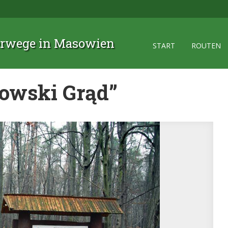
rwege in Masowien
START
ROUTEN
owski Grąd”