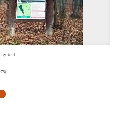
zgebiet
273)
e