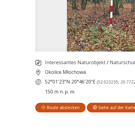
Interessantes Naturobjekt
/
Naturschut
Okolice Młochowa
52°01'23"N
20°46'20"E
(52.023235, 20.772
150 m n. p. m.
Route abstecken
Siehe auf der Kart