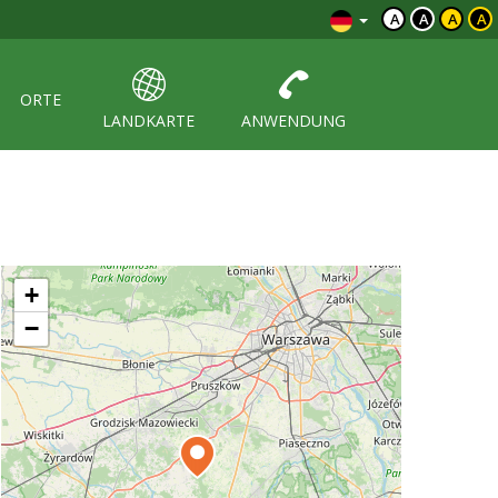
A
A
A
A
ORTE
LANDKARTE
ANWENDUNG
+
−