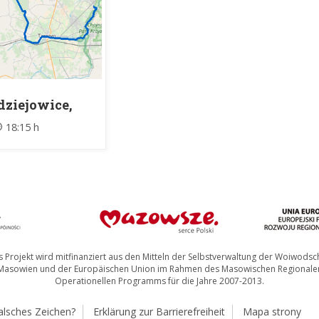
dziejowice,
ga S8 -
18:15 h
osków-Zielone,
TM
 Projekt wird mitfinanziert aus den Mitteln der Selbstverwaltung der Woiwodsc
Masowien und der Europäischen Union im Rahmen des Masowischen Regionale
Operationellen Programms für die Jahre 2007-2013.
alsches Zeichen?
Erklärung zur Barrierefreiheit
Mapa strony