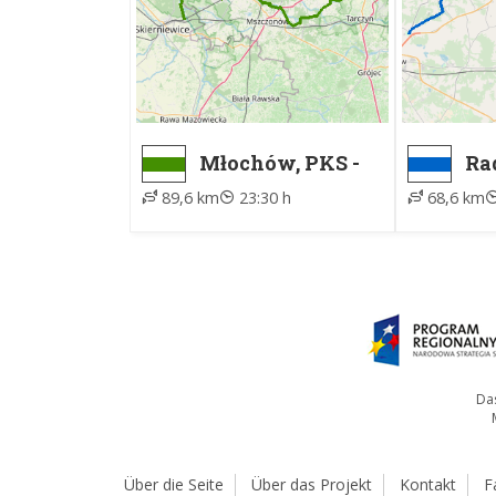
Młochów, PKS -
Ra
Skierniewice
dro
89,6 km
23:30 h
68,6 km
Rawka, PKP
Gł
Z
Das
Über die Seite
Über das Projekt
Kontakt
F