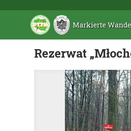
Markierte Wande
Rezerwat „Młoch