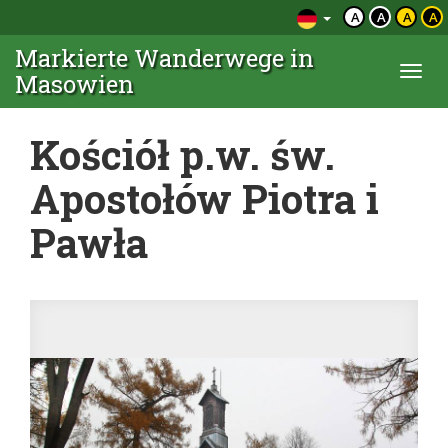
A
A
A
A
Markierte Wanderwege in
Togg
Masowien
navi
Kościół p.w. św.
Apostołów Piotra i
Pawła