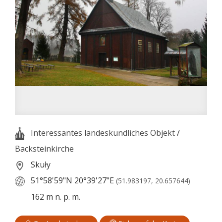
Interessantes landeskundliches Objekt
/
Backsteinkirche
Skuły
51°58'59"N
20°39'27"E
(51.983197, 20.657644)
162 m n. p. m.