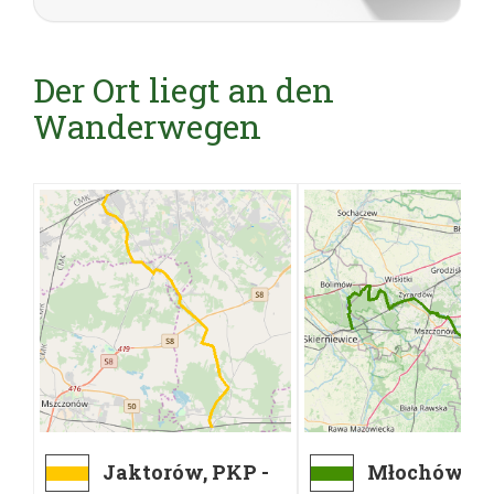
Der Ort liegt an den
Wanderwegen
Jaktorów, PKP -
Młochów, PK
Piotrkowice, PKS
Skierniewic