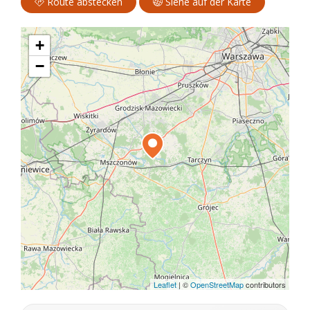
Route abstecken
Siehe auf der Karte
+
−
Leaflet
|
©
OpenStreetMap
contributors