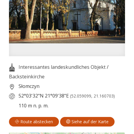
Interessantes landeskundliches Objekt
/
Backsteinkirche
Słomczyn
52°03'32"N
21°09'38"E
(52.059099, 21.160703)
110 m n. p. m.
Route abstecken
Siehe auf der Karte