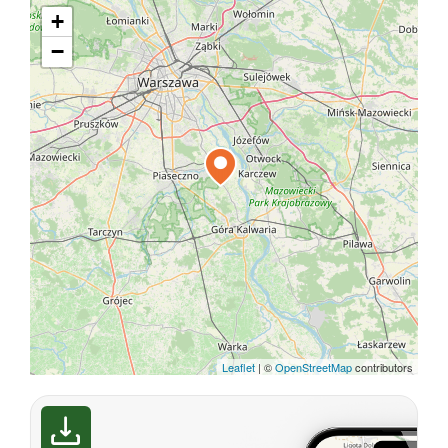
+
−
Leaflet
|
©
OpenStreetMap
contributors