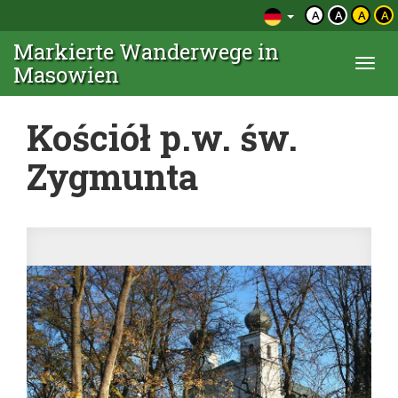
A
A
A
A
Markierte Wanderwege in
Togg
Masowien
navi
Kościół p.w. św.
Zygmunta