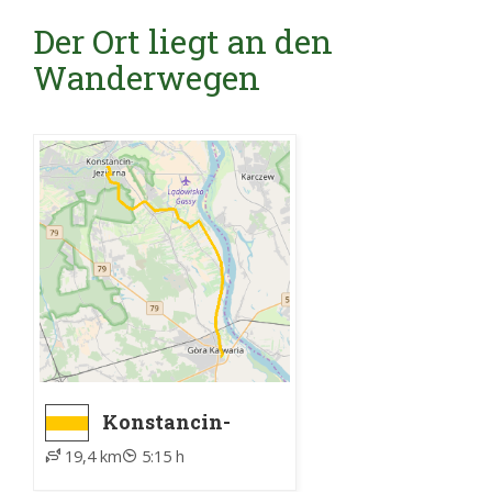
Der Ort liegt an den
Wanderwegen
Konstancin-
Jeziorna, Park
19,4 km
5:15 h
Zdrojowy ZTM -
Góra Kalwaria,