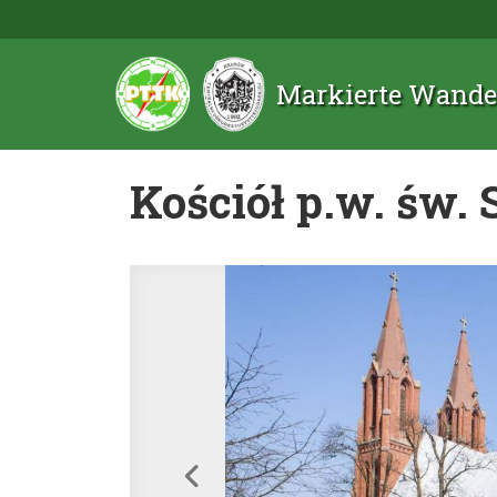
Markierte Wande
Kościół p.w. św. 