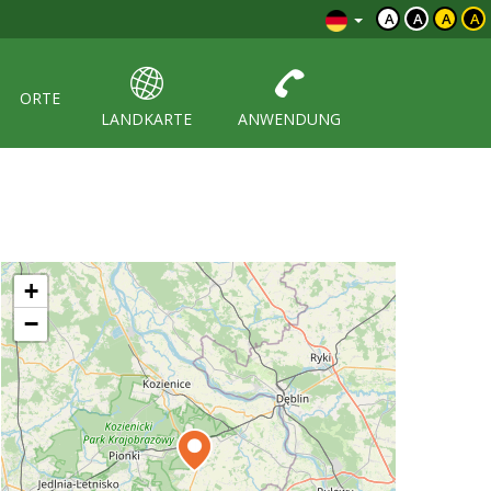
A
A
A
A
ORTE
LANDKARTE
ANWENDUNG
+
−