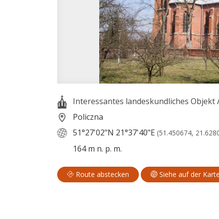
Interessantes landeskundliches Objekt
Policzna
51°27'02"N
21°37'40"E
(51.450674, 21.628
164 m n. p. m.
Route abstecken
Siehe auf der Kart