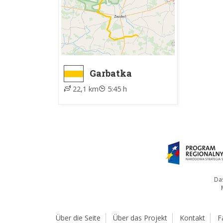
Garbatka
Letnisko -
22,1 km
5:45 h
Zwoleń, PKS
Das
Über die Seite
Über das Projekt
Kontakt
F