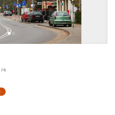
124)
e