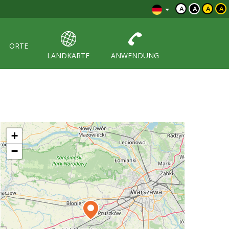
A
A
A
A
ORTE
LANDKARTE
ANWENDUNG
+
−