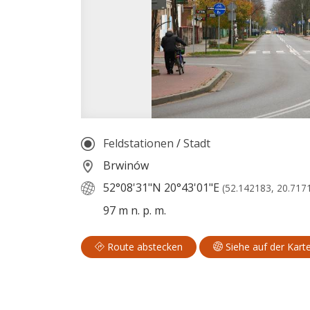
Feldstationen
/
Stadt
Brwinów
52°08'31"N
20°43'01"E
(52.142183, 20.717
97 m n. p. m.
Route abstecken
Siehe auf der Kart