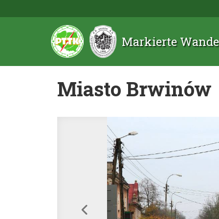
Markierte Wande
Miasto Brwinów