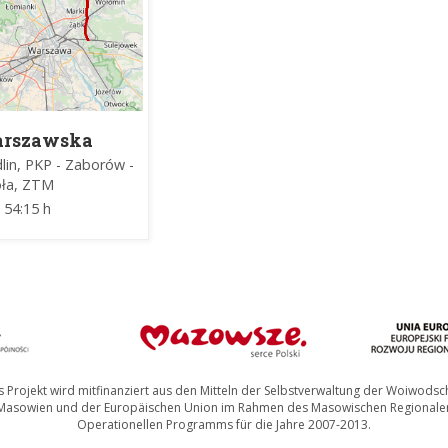
rszawska
wodnica
lin, PKP - Zaborów -
rystyczna
oła, ZTM
54:15 h
 Projekt wird mitfinanziert aus den Mitteln der Selbstverwaltung der Woiwodsc
Masowien und der Europäischen Union im Rahmen des Masowischen Regionale
Operationellen Programms für die Jahre 2007-2013.