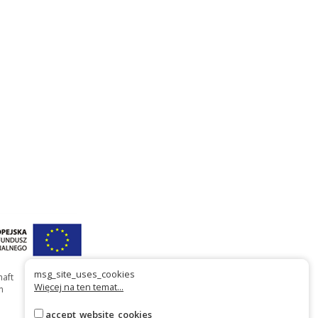
msg_site_uses_cookies
haft
Więcej na ten temat...
n
accept_website_cookies