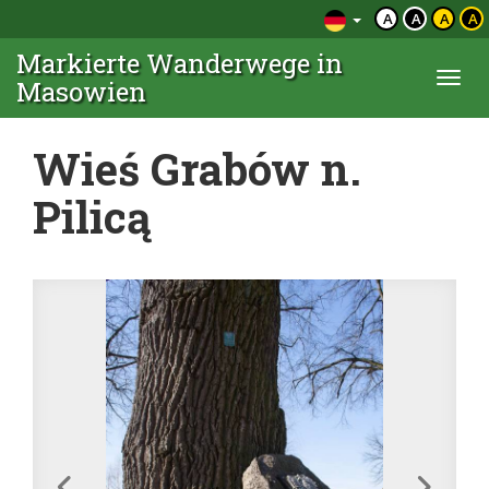
A
A
A
A
Markierte Wanderwege in
Togg
Masowien
navi
Wieś Grabów n.
Pilicą