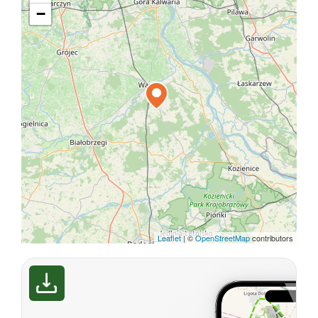
−
Leaflet
|
©
OpenStreetMap
contributors