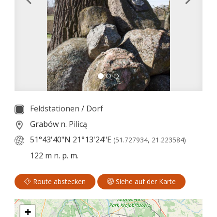
Feldstationen
/
Dorf
Grabów n. Pilicą
51°43'40"N
21°13'24"E
(51.727934, 21.223584)
122 m n. p. m.
Route abstecken
Siehe auf der Karte
+