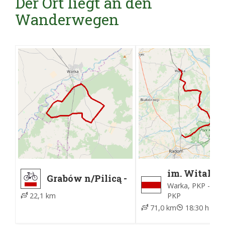
Der Ort liegt an den
Wanderwegen
im. Witaliu
Grabów n/Pilicą -
Demczuka
Warka, PKP - Les
Grabów n/Pilicą
PKP
22,1 km
71,0 km
18:30 h