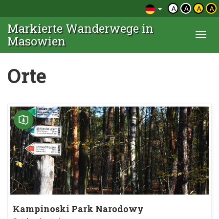
A
A
A
A
Markierte Wanderwege in
Togg
Masowien
navi
Orte
Kampinoski Park Narodowy