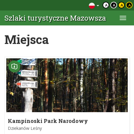
A
A
A
A
Szlaki turystyczne Mazowsza
Togg
navi
Miejsca
Kampinoski Park Narodowy
Dziekanów Leśny