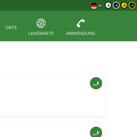
A
A
A
A
ORTE
LANDKARTE
ANWENDUNG