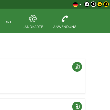
A
A
A
A
ORTE
LANDKARTE
ANWENDUNG