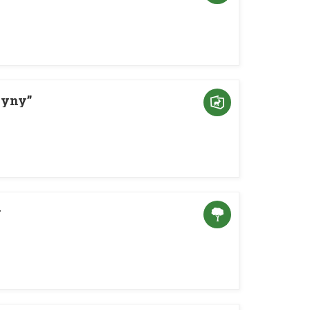
zyny”
y