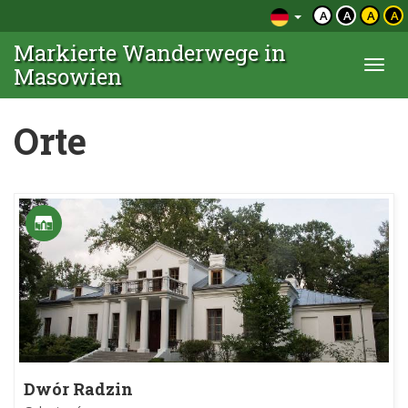
A
A
A
A
Markierte Wanderwege in
Togg
Masowien
navi
Orte
Dwór Radzin