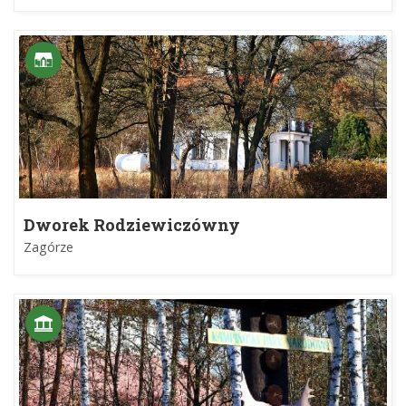
Dworek Rodziewiczówny
Zagórze