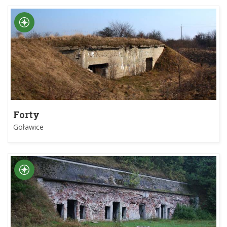
Forty
Goławice