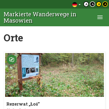
A
A
A
A
Markierte Wanderwege in
Togg
Masowien
navi
Orte
Rezerwat „Łoś”