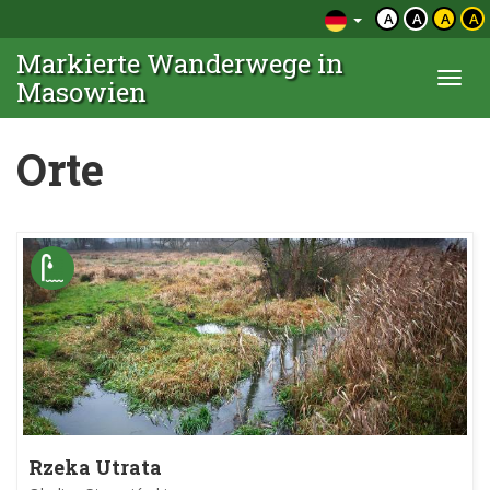
A
A
A
A
Markierte Wanderwege in
Togg
Masowien
navi
Orte
Rzeka Utrata