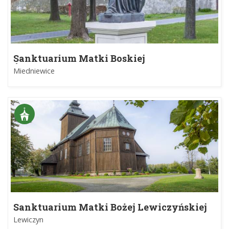
Sanktuarium Matki Boskiej
Świętorodzinnej w Miedniewicach
Miedniewice
Sanktuarium Matki Bożej Lewiczyńskiej
Lewiczyn