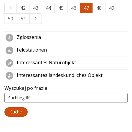
42
43
44
45
46
47
48
49
50
51
Zgłoszenia
Feldstationen
Interessantes Naturobjekt
Interessantes landeskundliches Objekt
Wyszukaj po frazie