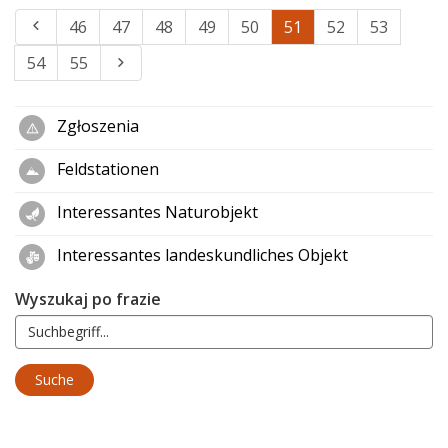
46
47
48
49
50
51
52
53
54
55
Zgłoszenia
Feldstationen
Interessantes Naturobjekt
Interessantes landeskundliches Objekt
Wyszukaj po frazie