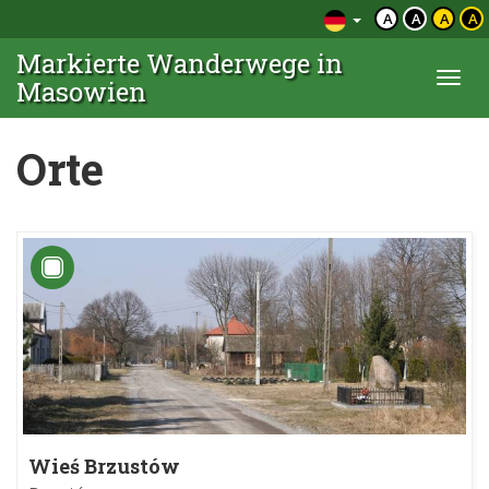
A
A
A
A
Markierte Wanderwege in
Togg
Masowien
navi
Orte
Wieś Brzustów