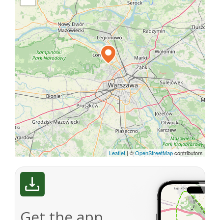
Leaflet
|
©
OpenStreetMap
contributors
Get the app