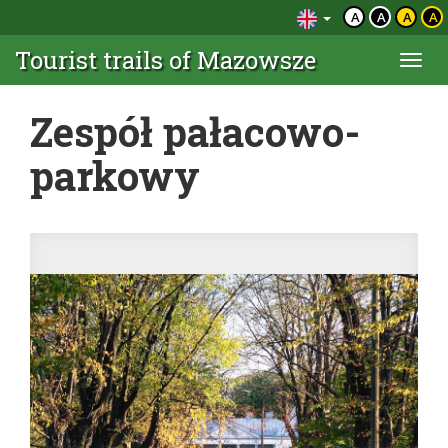
A
A
A
A
Tourist trails of Mazowsze
Togg
navi
Zespół pałacowo-
parkowy