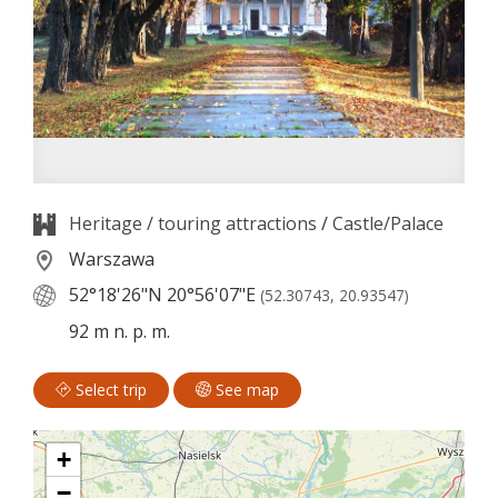
Heritage / touring attractions
/
Castle/Palace
Warszawa
52°18'26"N
20°56'07"E
(52.30743, 20.93547)
92 m n. p. m.
Select trip
See map
+
−