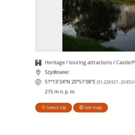
Heritage / touring attractions
/
Castle/P
Szydłowiec
51°13'34"N
20°51'08"E
(51.226327, 20.852
215 m n. p. m.
Select trip
See map