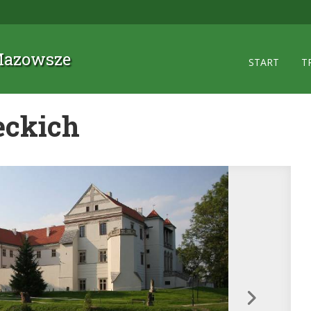
 Mazowsze
START
T
eckich