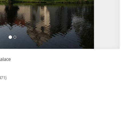
alace
471)