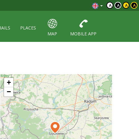
A
A
A
A
RAILS
PLACES
MAP
MOBILE APP
+
−