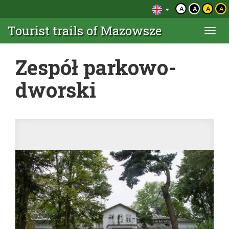
A
A
A
A
Tourist trails of Mazowsze
Togg
navi
Zespół parkowo-
dworski