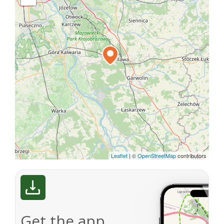
Leaflet
|
©
OpenStreetMap
contributors
Get the app