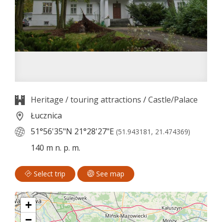
Heritage / touring attractions
/
Castle/Palace
Łucznica
51°56'35"N
21°28'27"E
(51.943181, 21.474369)
140 m n. p. m.
Select trip
See map
+
−