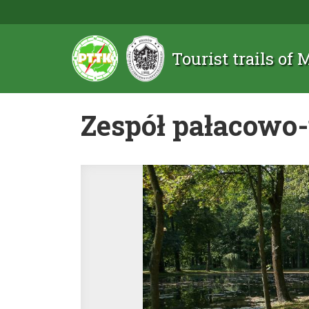
Tourist trails of
Zespół pałacowo