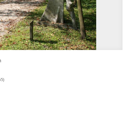
m
65)