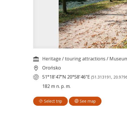
Heritage / touring attractions
/
Museu
Orońsko
51°18'47"N
20°58'46"E
(51.313191, 20.979
182 m n. p. m.
Select trip
See map