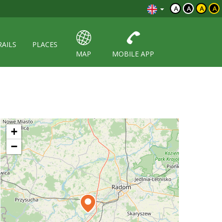
A
A
A
A
RAILS
PLACES
MAP
MOBILE APP
+
−