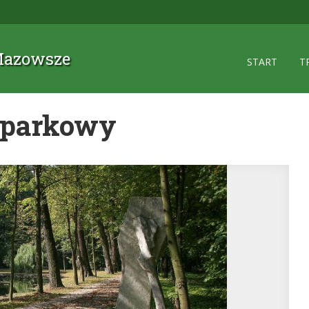
 Mazowsze
START
T
-parkowy