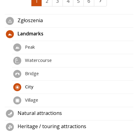
1
2
3
4
5
6
Zgłoszenia
Landmarks
Peak
Watercourse
Bridge
City
Village
Natural attractions
Heritage / touring attractions