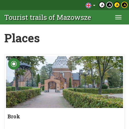
A
A
A
A
Tourist trails of Mazowsze
Togg
navi
Places
Brok