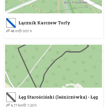
Łącznik Karczew Torfy
48 m
0:01 h
Łęg Starościński (leśniczówka) - Łęg
Starościński
4,77 km
1:20 h