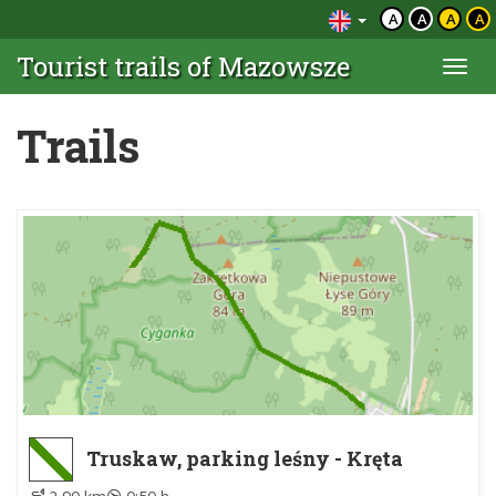
A
A
A
A
Tourist trails of Mazowsze
Togg
navi
Trails
Truskaw, parking leśny - Kręta
Droga, wiatrołomy