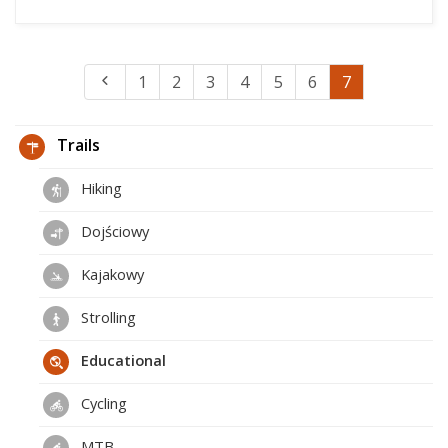
1
2
3
4
5
6
7
Trails
Hiking
Dojściowy
Kajakowy
Strolling
Educational
Cycling
MTB