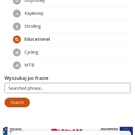
Dojściowy
Kajakowy
Strolling
Educational
Cycling
MTB
Wyszukaj po frazie