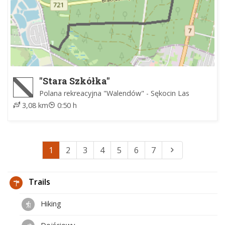
"Stara Szkółka"
Polana rekreacyjna "Walendów" - Sękocin Las
3,08 km
0:50 h
1
2
3
4
5
6
7
Trails
Hiking