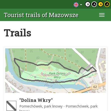
A
A
A
A
Tourist trails of Mazowsze
Togg
navi
Trails
"Dolina Wkry"
Pomiechówek, park linowy - Pomiechówek, park