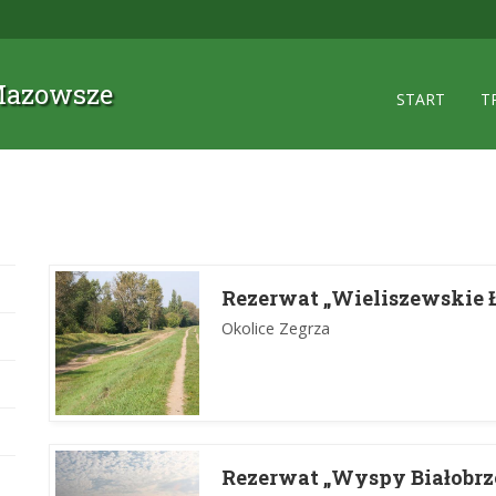
 Mazowsze
START
T
Rezerwat „Wieliszewskie Ł
Okolice Zegrza
Rezerwat „Wyspy Białobrz