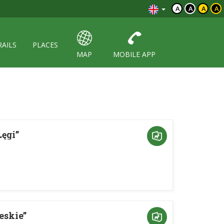
A
A
A
A
RAILS
PLACES
MAP
MOBILE APP
ęgi”
eskie”