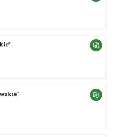
kie”
wskie”