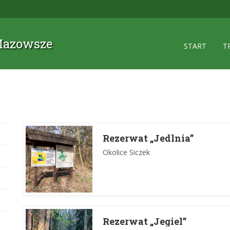
 Mazowsze
START
T
Rezerwat „Jedlnia”
Okolice Siczek
Rezerwat „Jegiel”