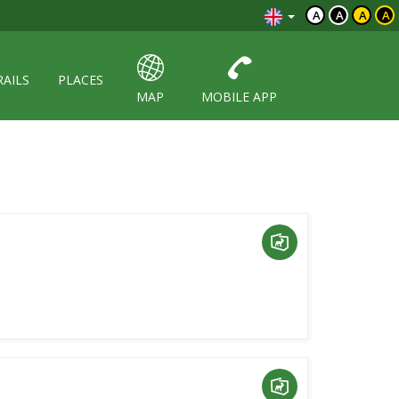
A
A
A
A
RAILS
PLACES
MAP
MOBILE APP