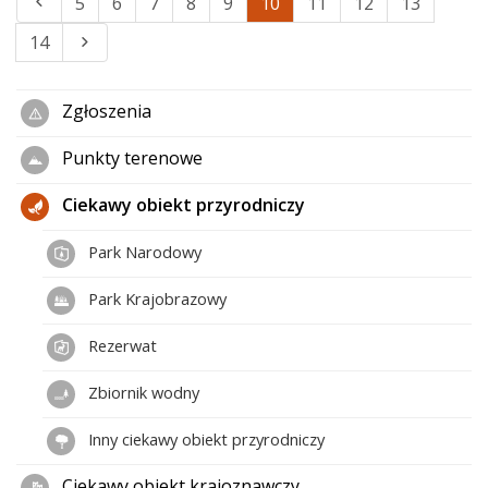
5
6
7
8
9
10
11
12
13
14
Zgłoszenia
Punkty terenowe
Ciekawy obiekt przyrodniczy
Park Narodowy
Park Krajobrazowy
Rezerwat
Zbiornik wodny
Inny ciekawy obiekt przyrodniczy
Ciekawy obiekt krajoznawczy