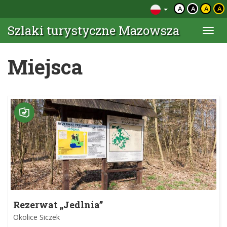
A
A
A
A
Szlaki turystyczne Mazowsza
Togg
navi
Miejsca
Rezerwat „Jedlnia”
Okolice Siczek