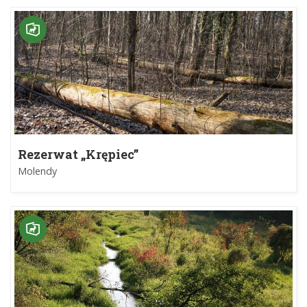
Rezerwat „Krępiec”
Molendy