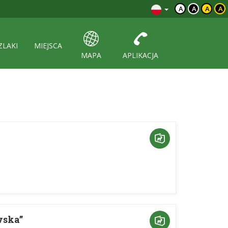
A
A
A
A
ZLAKI
MIEJSCA
MAPA
APLIKACJA
wska”