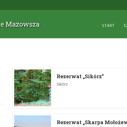
zne Mazowsza
START
S
Rezerwat „Sikórz”
Sikórz
Rezerwat „Skarpa Mołoże