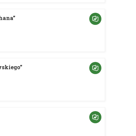
hana”
skiego”