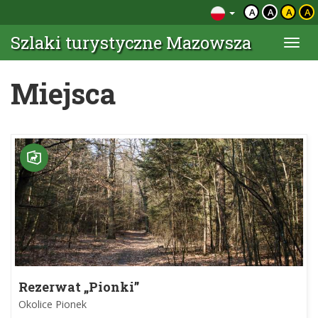
A
A
A
A
Szlaki turystyczne Mazowsza
Togg
navi
Miejsca
Rezerwat „Pionki”
Okolice Pionek