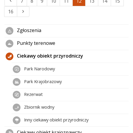
7
8
9
10
11
12
13
14
15
16
Zgłoszenia
Punkty terenowe
Ciekawy obiekt przyrodniczy
Park Narodowy
Park Krajobrazowy
Rezerwat
Zbiornik wodny
Inny ciekawy obiekt przyrodniczy
Ciekawy obiekt krajoznawczy