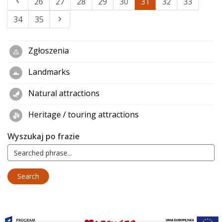
26
27
28
29
30
31
32
33
34
35
Zgłoszenia
Landmarks
Natural attractions
Heritage / touring attractions
Wyszukaj po frazie