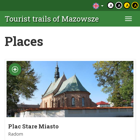
A
A
A
A
Tourist trails of Mazowsze
Togg
navi
Places
Plac Stare Miasto
Radom