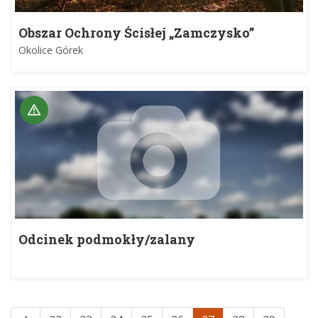
Obszar Ochrony Ścisłej „Zamczysko”
Okolice Górek
Odcinek podmokły/zalany