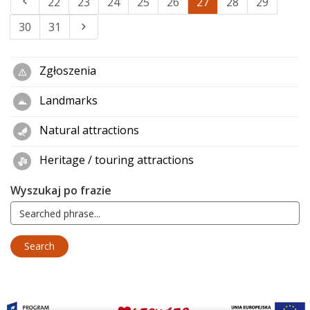
22
23
24
25
26
27
28
29
30
31
Zgłoszenia
Landmarks
Natural attractions
Heritage / touring attractions
Wyszukaj po frazie