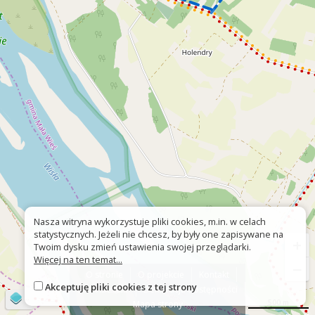
Nasza witryna wykorzystuje pliki cookies, m.in. w celach
statystycznych. Jeżeli nie chcesz, by były one zapisywane na
+
Twoim dysku zmień ustawienia swojej przeglądarki.
Więcej na ten temat...
−
O stronie
O projekcie
Kontakt
Akceptuję pliki cookies z tej strony
Znak nie tak?
Deklaracja dostępności
©
OpenStreetMap
contributors
500 m
Mapa strony