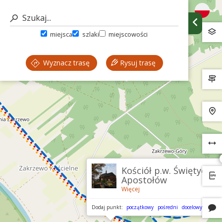
miejsca
szlaki
miejscowości
Wyznacz trasę
Rysuj trasę
Kościół p.w. Świętych
Apostołów
Więcej
Dodaj punkt:
początkowy
pośredni
docelowy