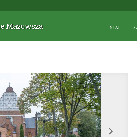
zne Mazowsza
START
S