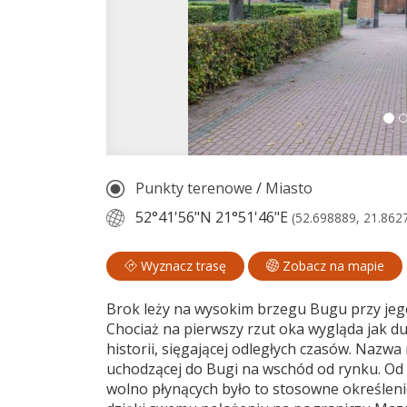
Punkty terenowe
/
Miasto
52°41'56"N
21°51'46"E
(52.698889, 21.862
Wyznacz trasę
Zobacz na mapie
Brok leży na wysokim brzegu Bugu przy jego 
Chociaż na pierwszy rzut oka wygląda jak du
historii, sięgającej odległych czasów. Nazw
uchodzącej do Bugi na wschód od rynku. Od 
wolno płynących było to stosowne określeni