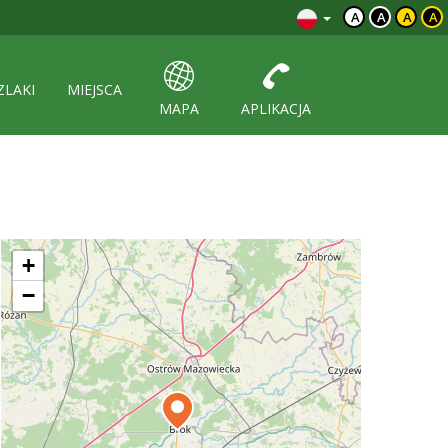
A
A
A
A
ZLAKI
MIEJSCA
MAPA
APLIKACJA
+
−