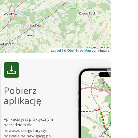
Leaflet
|
©
OpenStreetMap
contributors
Pobierz
aplikację
Aplikacja jest praktycznym
narzędziem dla
nowoczesnego turysty,
pozwala na nawigację po