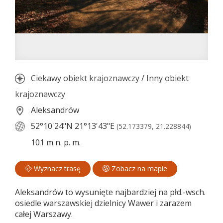
Ciekawy obiekt krajoznawczy
/
Inny obiekt
krajoznawczy
Aleksandrów
52°10'24"N
21°13'43"E
(52.173379, 21.228844)
101 m n. p. m.
Wyznacz trasę
Zobacz na mapie
Aleksandrów to wysunięte najbardziej na płd.-wsch.
osiedle warszawskiej dzielnicy Wawer i zarazem
całej Warszawy.