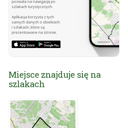
Internet:
pozwala na nawigację po
szlakach turystycznych.
http://pl.wikipedia.org/wiki/Aleksandrów_%28Warsza
http://warszawa.wikia.com/wiki/Cmentarz_w_Aleksandr
Aplikacja korzysta z tych
samych danych o obiektach
i szlakach, które są
prezentowane na stronie.
Miejsce znajduje się na
szlakach