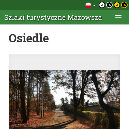
A
A
A
A
Szlaki turystyczne Mazowsza
Togg
navi
Osiedle