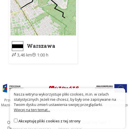
Warszawa
Falenica, PKP -
3,46 km
1:00 h
Borowa Góra
(koło Falenicy)
Nasza witryna wykorzystuje pliki cookies, m.in. w celach
statystycznych. Jeżeli nie chcesz, by były one zapisywane na
Przedsięwzięcie współfinansowane ze środków Samorządu Województwa
Twoim dysku zmień ustawienia swojej przeglądarki.
Mazowieckiego oraz Unię Europejską w ramach Mazowieckiego Regionalnego
Więcej na ten temat...
Programu Operacyjnego na lata 2007-2013
Akceptuję pliki cookies z tej strony
O stronie
O projekcie
Kontakt
Znak nie tak?
Deklaracja dostępności
Mapa strony