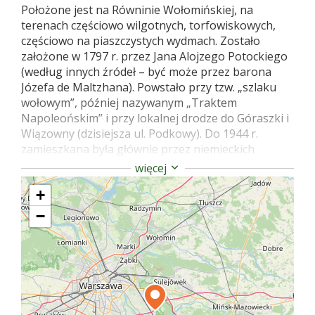
Położone jest na Równinie Wołomińskiej, na
terenach częściowo wilgotnych, torfowiskowych,
częściowo na piaszczystych wydmach. Zostało
założone w 1797 r. przez Jana Alojzego Potockiego
(według innych źródeł – być może przez barona
Józefa de Maltzhana). Powstało przy tzw. „szlaku
wołowym”, później nazywanym „Traktem
Napoleońskim” i przy lokalnej drodze do Góraszki i
Wiązowny (dzisiejsza ul. Podkowy). Do 1944 r.
zamieszkana była głównie przez niemieckich
kolonistów, po których pozostał zarastający lasem
więcej
cmentarz przy ul. Szulczyka.
+
Wydma leżąca na płd.-zach. krańcu osiedla nosi
−
nazwę „Zbójna Góra”. Według podania swą nazwę
zawdzięcza karczmarzowi-zbrodniarzowi
napadającemu na bogatych podróżnych. Jego
karczma stała w pobliskim Aleksandrowie, w jej
miejscu znajduje się obecnie kapliczka, która ma
stanowić pamiątkę po ofiarach zbrodni.