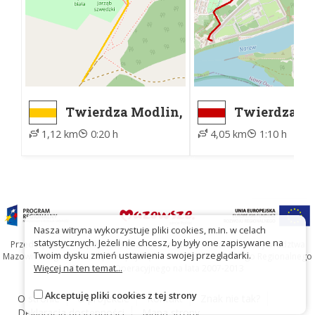
Twierdza Modlin,
Twierdza Mo
Muzeum -
Rondo - Twi
1,12 km
0:20 h
4,05 km
1:10 h
Twierdza Modlin,
Modlin cme
Wieża Tatarska
PKS
Nasza witryna wykorzystuje pliki cookies, m.in. w celach
statystycznych. Jeżeli nie chcesz, by były one zapisywane na
Przedsięwzięcie współfinansowane ze środków Samorządu Województwa
Twoim dysku zmień ustawienia swojej przeglądarki.
Mazowieckiego oraz Unię Europejską w ramach Mazowieckiego Regionalnego
Więcej na ten temat...
Programu Operacyjnego na lata 2007-2013
Akceptuję pliki cookies z tej strony
O stronie
O projekcie
Kontakt
Znak nie tak?
Deklaracja dostępności
Mapa strony