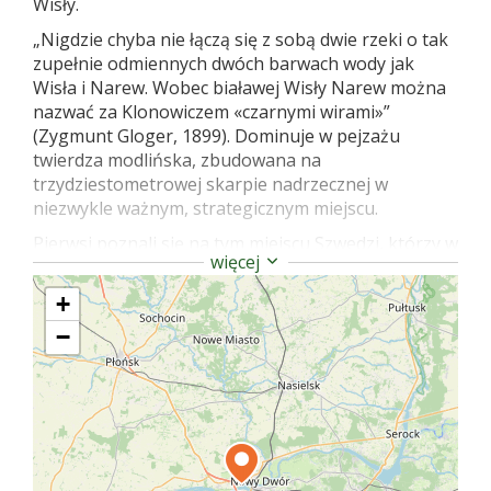
Wisły.
„Nigdzie chyba nie łączą się z sobą dwie rzeki o tak
zupełnie odmiennych dwóch barwach wody jak
Wisła i Narew. Wobec białawej Wisły Narew można
nazwać za Klonowiczem «czarnymi wirami»”
(Zygmunt Gloger, 1899). Dominuje w pejzażu
twierdza modlińska, zbudowana na
trzydziestometrowej skarpie nadrzecznej w
niezwykle ważnym, strategicznym miejscu.
Pierwsi poznali się na tym miejscu Szwedzi, którzy w
więcej
latach 1655-65 pobudowali tu warowny obóz zwany
„Bugskansen”. Później walory Modlina docenił
+
Napoleon. Na jego polecenie powstała w latach
−
1806-12 twierdza, budowana przez gen. François de
Chasseloup-Laubat. Po francuskiej klęsce w 1812 r.
jeszcze rok Modlin bronił się przed wojskami
carskimi. W okresie powstania listopadowego
twierdza była bazą wypadową wojsk polskich; jej
garnizon skapitulował jako jeden z ostatnich
punktów powstańczego oporu.