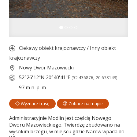
Ciekawy obiekt krajoznawczy
/
Inny obiekt
krajoznawczy
Nowy Dwór Mazowiecki
52°26'12"N
20°40'41"E
(52.436876, 20.678143)
97 m n. p. m.
Wyznacz trasę
Zobacz na mapie
Administracyjnie Modlin jest częścią Nowego
Dworu Mazowieckiego. Twierdzę zbudowano na
wysokim brzegu, w miejscu gdzie Narew wpada do