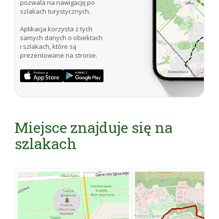
pozwala na nawigację po
szlakach turystycznych.
Źródło: Lechosław Herz „Puszcza Kampinoska”
Aplikacja korzysta z tych
samych danych o obiektach
Oficyna Wydawnicza „Rewasz” 2012
i szlakach, które są
Internet:
http://www.twierdzamodlin.pl/?
prezentowane na stronie.
pl:9:/Twierdza_Modlin/Historia
http://pl.wikipedia.org/wiki/Twierdza_Modlin
http://poznajpolske.onet.pl/mazowieckie/cytadela-
twierdzy-modlin-najdluzszy-budynek-europy/5zcdg
Miejsce znajduje się na
szlakach