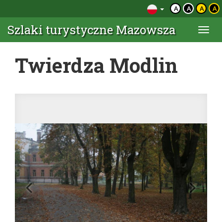
A
A
A
A
Szlaki turystyczne Mazowsza
Togg
navi
Twierdza Modlin