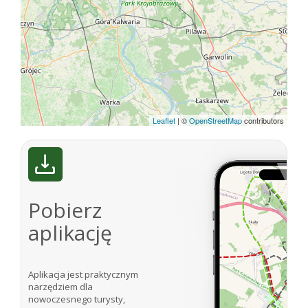
wzniesione na potrzeby ośrodka.
Źródło: Jacek Kałuszko, Paweł Ajdacki „Otwock i
okolice” Wydawnictwo Rewasz 2006
Internet:
http://pl.wikipedia.org/wiki/Lasek_(powiat_otwocki)
http://www.celestynow.pl/161-Historia.htm
Leaflet
|
©
OpenStreetMap
contributors
Pobierz
aplikację
Aplikacja jest praktycznym
narzędziem dla
nowoczesnego turysty,