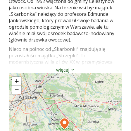
Otwock. Od 1952 włączona do gminy Celestynów
jako osobna wioska. Na terenie wsi był majątek
„Skarbonka” należący do profesora Edmunda
Jankowskiego, który prowadził swoje badania w
ogrodzie pomologicznym w Warszawie, ale tu
właśnie miał swój ośrodek badawczo-hodowlany
(głównie drzewka owocowe).
Nieco na północ od „Skarbonki” znajdują się
pozostałości majątku „Strzępki”. To
modernistyczna willa z I ćw. XX w. przemysłowca
warszawskiego Stefana Katelbacha. Po wojnie,
więcej
przez trzy lata, roczna szkoła rolnicza dla dziewcząt,
+
potem prewentorium dla dzieci. Obecnie w
posiadaniu Zakładu Wysokich Ciśnień PAN, który
−
ma tu ośrodek konferencyjny, a w Celestynowie
organizuje Park Innowacyjny mający prowadzić
działalność wdrożeniową osiągnięć naukowych dla
potrzeb przemysłu.
Resztki parku: pomnikowe dęby, topole, srebrne
świerki, modrzewie. W parku nowe pawilony