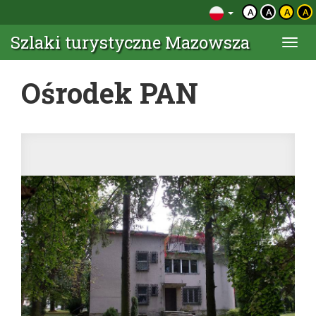
A
A
A
A
Szlaki turystyczne Mazowsza
Togg
navi
Ośrodek PAN