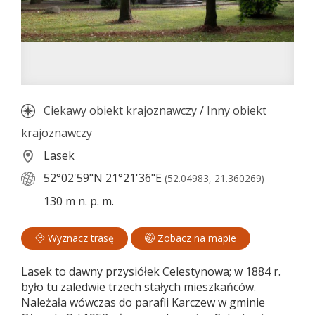
Ciekawy obiekt krajoznawczy
/
Inny obiekt
krajoznawczy
Lasek
52°02'59"N
21°21'36"E
(52.04983, 21.360269)
130 m n. p. m.
Wyznacz trasę
Zobacz na mapie
Lasek to dawny przysiółek Celestynowa; w 1884 r.
było tu zaledwie trzech stałych mieszkańców.
Należała wówczas do parafii Karczew w gminie