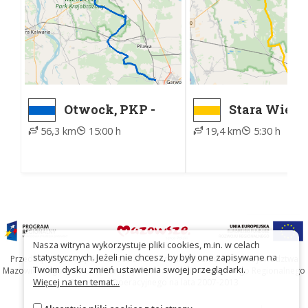
Otwock, PKP -
Stara Wieś, 
Garwolin, PKP
Osieck, Ryn
56,3 km
15:00 h
19,4 km
5:30 h
Nasza witryna wykorzystuje pliki cookies, m.in. w celach
statystycznych. Jeżeli nie chcesz, by były one zapisywane na
Przedsięwzięcie współfinansowane ze środków Samorządu Województwa
Twoim dysku zmień ustawienia swojej przeglądarki.
Mazowieckiego oraz Unię Europejską w ramach Mazowieckiego Regionalnego
Więcej na ten temat...
Programu Operacyjnego na lata 2007-2013