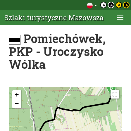
A
A
A
A
Szlaki turystyczne Mazowsza
Togg
navi
Pomiechówek,
PKP - Uroczysko
Wólka
+
−