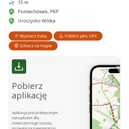
15 m
Pomiechówek, PKP
Uroczysko Wólka
Wyznacz trasę
Pobierz jako GPX
Zobacz na mapie
Pobierz
aplikację
Aplikacja jest praktycznym
narzędziem dla
nowoczesnego turysty,
pozwala na nawigację po