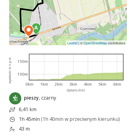
Leaflet
|
©
OpenStreetMap
contributors
wysokość m n.p.m.
150m
100m
0km
1km
2km
3km
4km
5km
6km
dystans (km)
pieszy
, czarny
6,41 km
1h 45min
(1h 40min w przeciwnym kierunku)
43 m