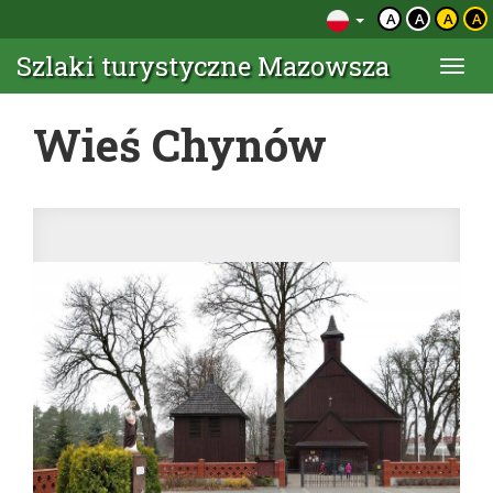
A
A
A
A
Szlaki turystyczne Mazowsza
Togg
navi
Wieś Chynów