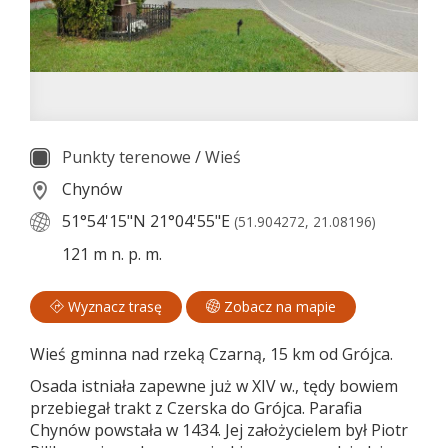
Punkty terenowe
/
Wieś
Chynów
51°54'15"N
21°04'55"E
(51.904272, 21.08196)
121 m n. p. m.
Wyznacz trasę
Zobacz na mapie
Wieś gminna nad rzeką Czarną, 15 km od Grójca.
Osada istniała zapewne już w XIV w., tędy bowiem
przebiegał trakt z Czerska do Grójca. Parafia
Chynów powstała w 1434. Jej założycielem był Piotr