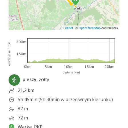
Leaflet
|
©
OpenStreetMap
contributors
200m
wysokość m n.p.m.
150m
0km
5km
10km
15km
20km
dystans (km)
pieszy
, żółty
21,2 km
5h 45min
(5h 30min w przeciwnym kierunku)
82 m
72 m
Warka, PKP