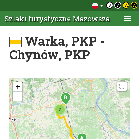
A
A
A
A
Szlaki turystyczne Mazowsza
Togg
navi
Warka, PKP -
Chynów, PKP
+
−
2