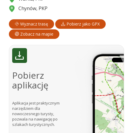
Chynów, PKP
Wyznacz trasę
Pobierz jako GPX
Zobacz na mapie
Pobierz
aplikację
Aplikacja jest praktycznym
narzędziem dla
nowoczesnego turysty,
pozwala na nawigację po
szlakach turystycznych.