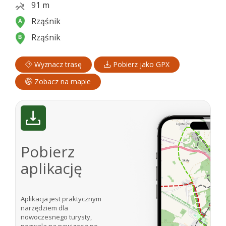
91 m
Rząśnik
Rząśnik
Wyznacz trasę
Pobierz jako GPX
Zobacz na mapie
Pobierz
aplikację
Aplikacja jest praktycznym
narzędziem dla
nowoczesnego turysty,
pozwala na nawigację po