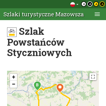
A
A
A
A
Szlaki turystyczne Mazowsza
Togg
navi
Szlak
Powstańców
Styczniowych
+
−