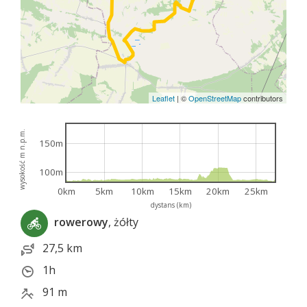
Leaflet
|
©
OpenStreetMap
contributors
wysokość m n.p.m.
150m
100m
0km
5km
10km
15km
20km
25km
dystans (km)
rowerowy
, żółty
27,5 km
1h
91 m