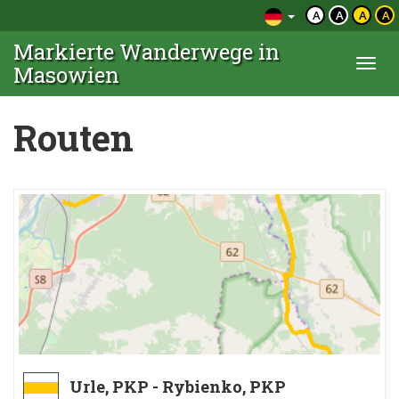
A
A
A
A
Markierte Wanderwege in
Togg
Masowien
navi
Routen
Urle, PKP - Rybienko, PKP