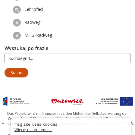
Lehrpfad
Radweg
MTB-Radweg
Wyszukaj po frazie
Das Projekt wird mitfinanziert aus den Mitteln der Selbstverwaltung der
Woiwodschaft Masowien und der Europäischen Union im Rahmen des
Masowischen Regionalen Operationellen Programms für die Jahre 2007-2013.
msg_site_uses_cookies
Więcej na ten temat...