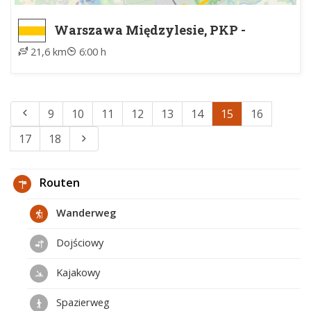
Warszawa Międzylesie, PKP -
Józefów, PKP
21,6 km
6:00 h
9
10
11
12
13
14
15
16
17
18
Routen
Wanderweg
Dojściowy
Kajakowy
Spazierweg