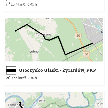
25,4 km
6:45 h
Uroczysko Ulaski - Żyrardów, PKP
9,55 km
2:30 h