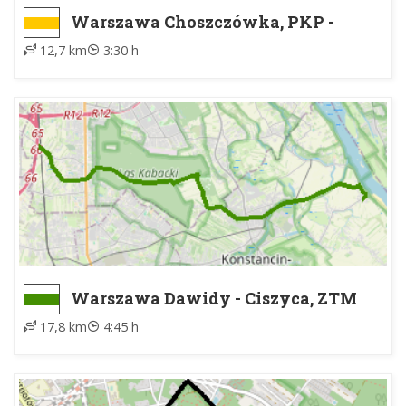
Warszawa Choszczówka, PKP -
Nieporęt, PKP
12,7 km
3:30 h
Warszawa Dawidy - Ciszyca, ZTM
17,8 km
4:45 h