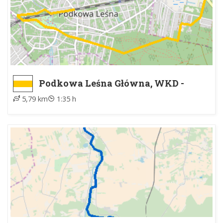
Podkowa Leśna Główna, WKD -
Otrębusy, WKD
5,79 km
1:35 h