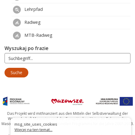
Lehrpfad
Radweg
MTB-Radweg
Wyszukaj po frazie
Das Projekt wird mitfinanziert aus den Mitteln der Selbstverwaltung der
Woiwodschaft Masowien und der Europäischen Union im Rahmen des
Masowischen Regionalen Operationellen Programms für die Jahre 2007-2013.
msg_site_uses_cookies
Więcej na ten temat...