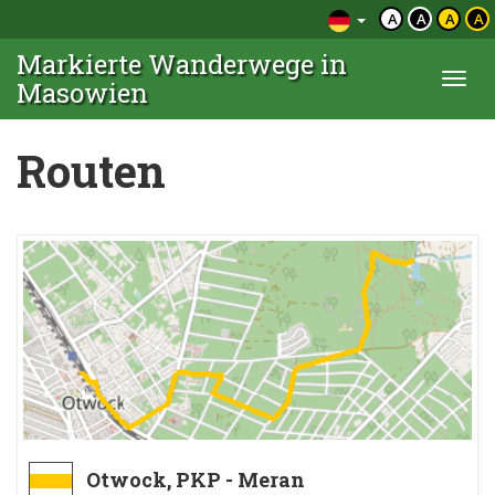
A
A
A
A
Markierte Wanderwege in
Togg
Masowien
navi
Routen
Otwock, PKP - Meran