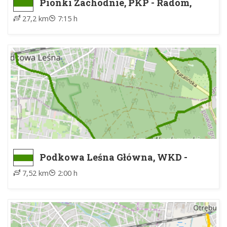
Pionki Zachodnie, PKP - Radom,
Rajec Letnisko
27,2 km
7:15 h
Podkowa Leśna Główna, WKD -
Otrębusy, WKD
7,52 km
2:00 h