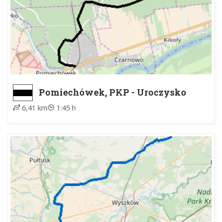
Pomiechówek, PKP - Uroczysko
Wólka
6,41 km
1:45 h