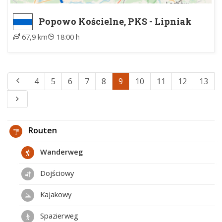
Popowo Kościelne, PKS - Lipniak
Majorat, pomnik
67,9 km
18:00 h
4
5
6
7
8
9
10
11
12
13
Routen
Wanderweg
Dojściowy
Kajakowy
Spazierweg