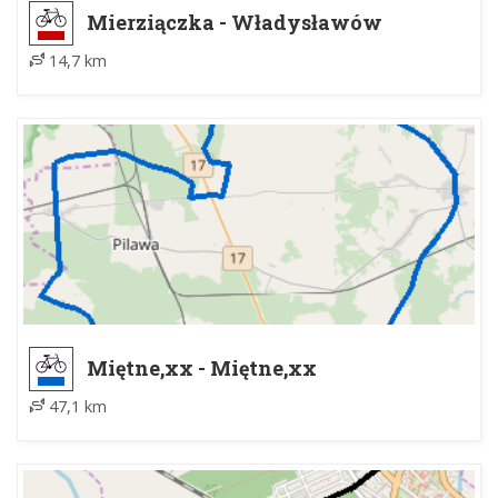
Mierziączka - Władysławów
14,7 km
Miętne,xx - Miętne,xx
47,1 km