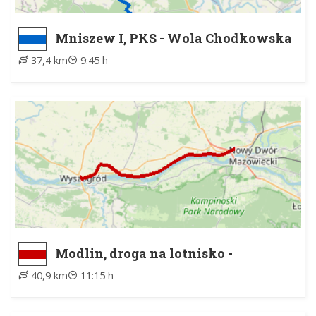
Mniszew I, PKS - Wola Chodkowska
37,4 km
9:45 h
Modlin, droga na lotnisko -
Wyszogród, PKS
40,9 km
11:15 h