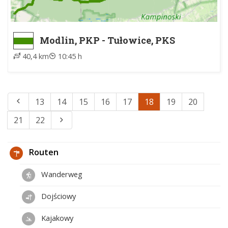
Modlin, PKP - Tułowice, PKS
40,4 km
10:45 h
13
14
15
16
17
18
19
20
21
22
Routen
Wanderweg
Dojściowy
Kajakowy