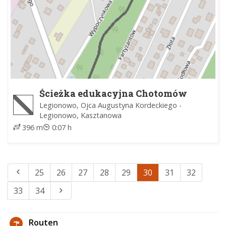
Ścieżka edukacyjna Chotomów
Północny
Legionowo, Ojca Augustyna Kordeckiego -
Legionowo, Kasztanowa
396 m
0:07 h
25
26
27
28
29
30
31
32
33
34
Routen