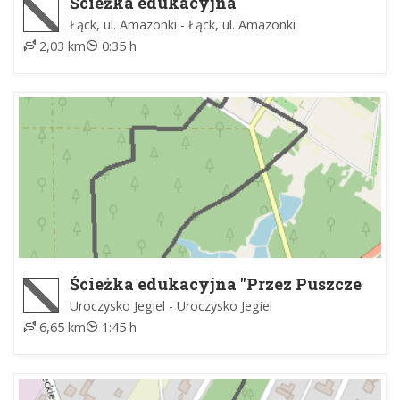
Ścieżka edukacyjna
Łąck, ul. Amazonki - Łąck, ul. Amazonki
2,03 km
0:35 h
Ścieżka edukacyjna "Przez Puszcze
Białą"
Uroczysko Jegiel - Uroczysko Jegiel
6,65 km
1:45 h