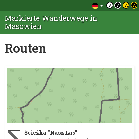
A
A
A
A
Markierte Wanderwege in
Togg
Masowien
navi
Routen
Ścieżka "Nasz Las"