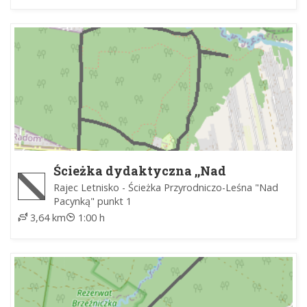
Ścieżka dydaktyczna ,,Nad
Pacynką"
Rajec Letnisko - Ścieżka Przyrodniczo-Leśna "Nad
Pacynką" punkt 1
3,64 km
1:00 h