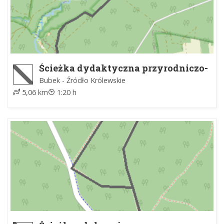
Ścieżka dydaktyczna przyrodniczo-
leśna
Bubek - Źródło Królewskie
5,06 km
1:20 h