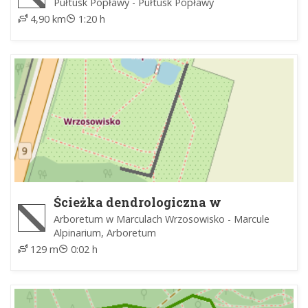
Pułtusk Popławy - Pułtusk Popławy
4,90 km
1:20 h
Ścieżka dendrologiczna w
Arboretum
Arboretum w Marculach Wrzosowisko - Marcule
Alpinarium, Arboretum
129 m
0:02 h