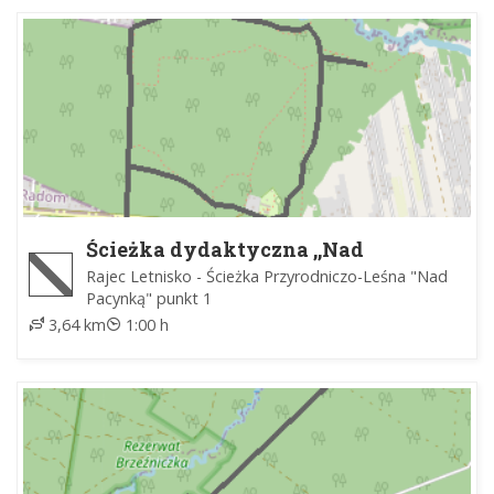
Ścieżka dydaktyczna ,,Nad
Pacynką"
Rajec Letnisko - Ścieżka Przyrodniczo-Leśna "Nad
Pacynką" punkt 1
3,64 km
1:00 h