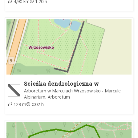
4,90 km
1:20 h
Ścieżka dendrologiczna w
Arboretum
Arboretum w Marculach Wrzosowisko - Marcule
Alpinarium, Arboretum
129 m
0:02 h