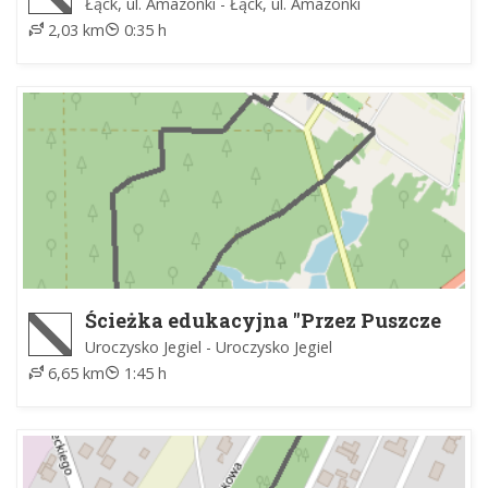
Łąck, ul. Amazonki - Łąck, ul. Amazonki
2,03 km
0:35 h
Ścieżka edukacyjna "Przez Puszcze
Białą"
Uroczysko Jegiel - Uroczysko Jegiel
6,65 km
1:45 h