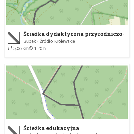
Ścieżka dydaktyczna przyrodniczo-
leśna
Bubek - Źródło Królewskie
5,06 km
1:20 h
Ścieżka edukacyjna