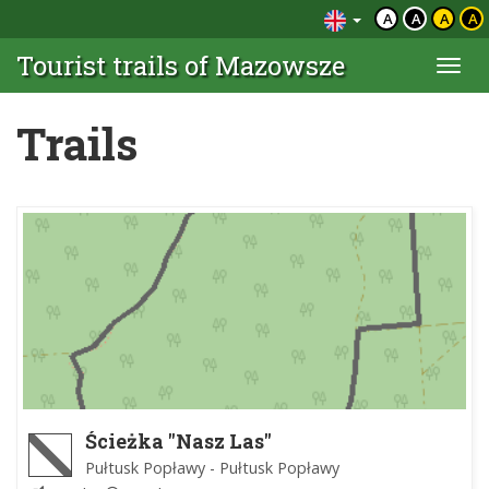
A
A
A
A
Tourist trails of Mazowsze
Togg
navi
Trails
Ścieżka "Nasz Las"
Pułtusk Popławy - Pułtusk Popławy