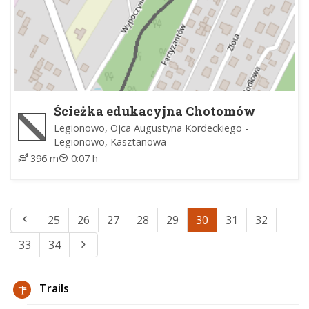
Ścieżka edukacyjna Chotomów
Północny
Legionowo, Ojca Augustyna Kordeckiego -
Legionowo, Kasztanowa
396 m
0:07 h
25
26
27
28
29
30
31
32
33
34
Trails