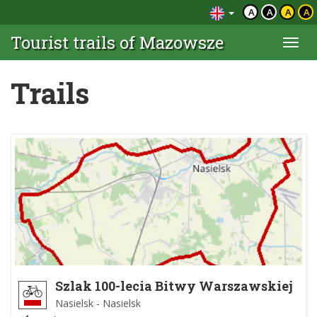
A
A
A
A
Tourist trails of Mazowsze
Togg
navi
Trails
Szlak 100-lecia Bitwy Warszawskiej
1920 r.
Nasielsk - Nasielsk