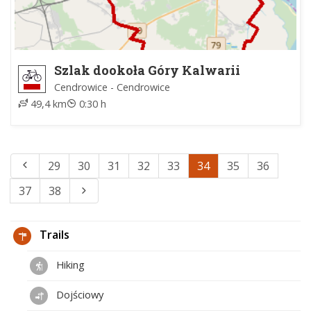
Szlak dookoła Góry Kalwarii
Cendrowice - Cendrowice
49,4 km
0:30 h
29
30
31
32
33
34
35
36
37
38
Trails
Hiking
Dojściowy