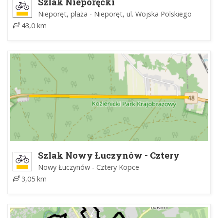
Szlak Nieporęcki
Nieporęt, plaża - Nieporęt, ul. Wojska Polskiego
43,0 km
Szlak Nowy Łuczynów - Cztery
Kopce
Nowy Łuczynów - Cztery Kopce
3,05 km