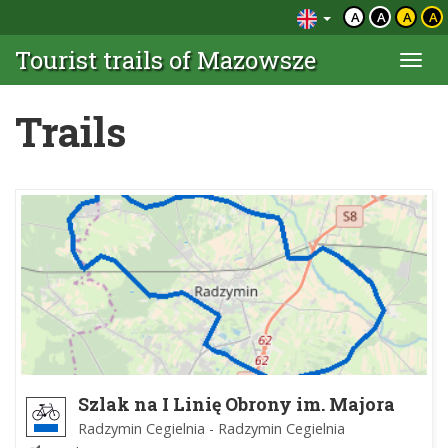
A
A
A
A
Tourist trails of Mazowsze
Togg
navi
Trails
Szlak na I Linię Obrony im. Majora
Stefana Waltera
Radzymin Cegielnia - Radzymin Cegielnia