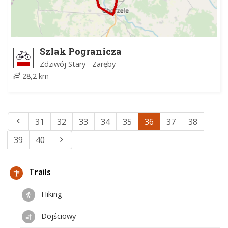
Szlak Pogranicza
Zdziwój Stary - Zaręby
28,2 km
31
32
33
34
35
36
37
38
39
40
Trails
Hiking
Dojściowy