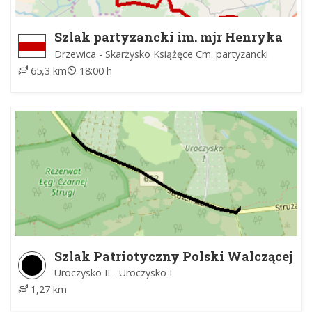
Szlak partyzancki im. mjr Henryka
Dobrzańskiego "Hubala"
Drzewica - Skarżysko Książęce Cm. partyzancki
65,3 km
18:00 h
Szlak Patriotyczny Polski Walczącej
Uroczysko II - Uroczysko I
1,27 km