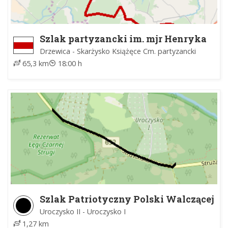
Szlak partyzancki im. mjr Henryka
Dobrzańskiego "Hubala"
Drzewica - Skarżysko Książęce Cm. partyzancki
65,3 km
18:00 h
Szlak Patriotyczny Polski Walczącej
Uroczysko II - Uroczysko I
1,27 km