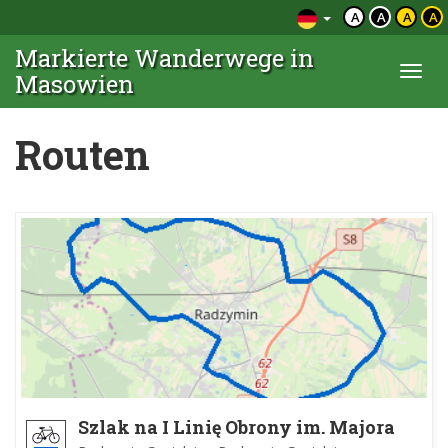
A
A
A
A
Markierte Wanderwege in
Togg
Masowien
navi
Routen
Szlak na I Linię Obrony im. Majora
Stefana Waltera