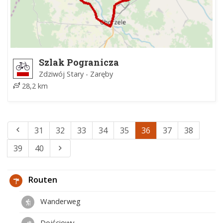
Szlak Pogranicza
Zdziwój Stary - Zaręby
28,2 km
31
32
33
34
35
36
37
38
39
40
Routen
Wanderweg
Dojściowy