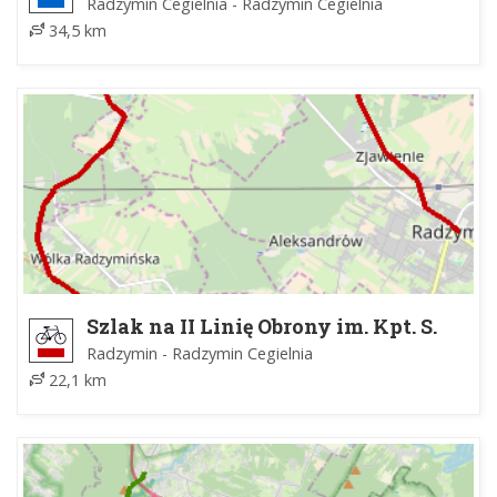
Radzymin Cegielnia - Radzymin Cegielnia
34,5 km
Szlak na II Linię Obrony im. Kpt. S.
Pogonowskiego
Radzymin - Radzymin Cegielnia
22,1 km