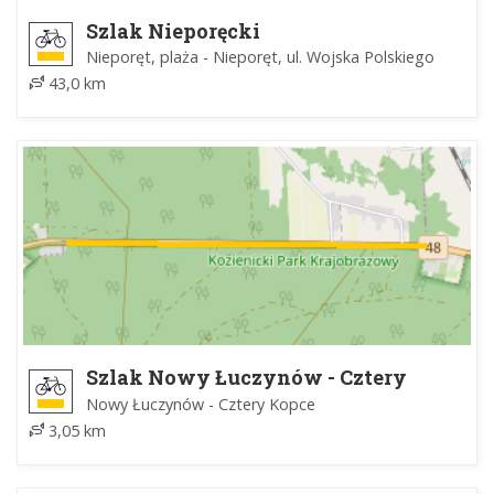
Szlak Nieporęcki
Nieporęt, plaża - Nieporęt, ul. Wojska Polskiego
43,0 km
Szlak Nowy Łuczynów - Cztery
Kopce
Nowy Łuczynów - Cztery Kopce
3,05 km