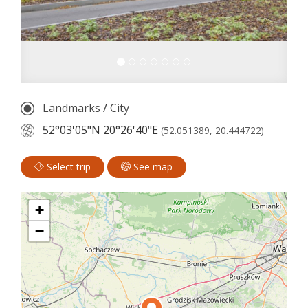
Landmarks
/
City
52°03'05"N
20°26'40"E
(52.051389, 20.444722)
Select trip
See map
+
−