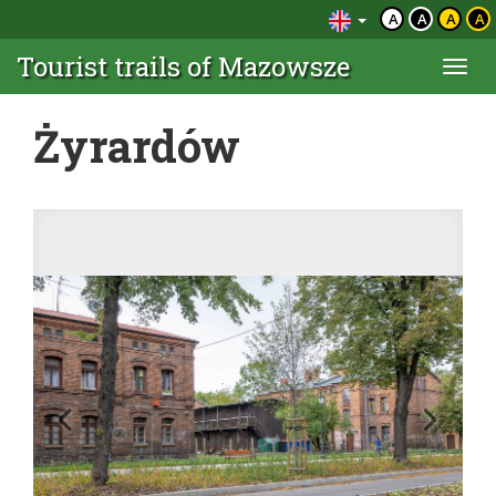
A
A
A
A
Tourist trails of Mazowsze
Togg
navi
Żyrardów