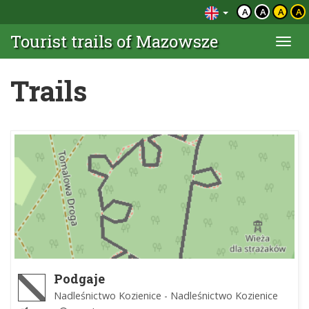
A
A
A
A
Tourist trails of Mazowsze
Togg
navi
Trails
Podgaje
Nadleśnictwo Kozienice - Nadleśnictwo Kozienice