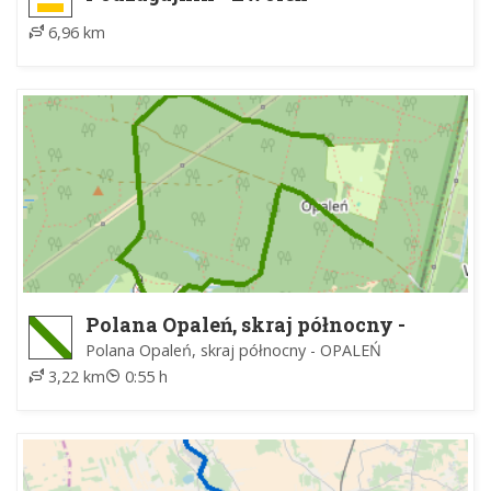
6,96 km
Polana Opaleń, skraj północny -
Polana Opaleń, skraj południowy
Polana Opaleń, skraj północny - OPALEŃ
3,22 km
0:55 h