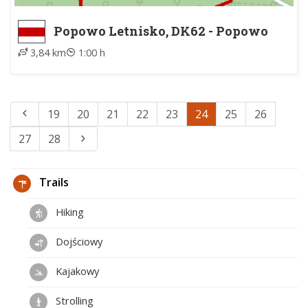
Popowo Letnisko, DK62 - Popowo
Letnisko, DK62
3,84 km
1:00 h
19
20
21
22
23
24
25
26
27
28
Trails
Hiking
Dojściowy
Kajakowy
Strolling