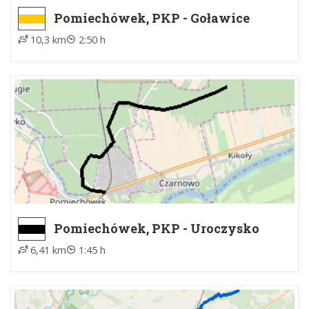
Pomiechówek, PKP - Goławice
Pierwsze
10,3 km
2:50 h
Pomiechówek, PKP - Uroczysko
Wólka
6,41 km
1:45 h