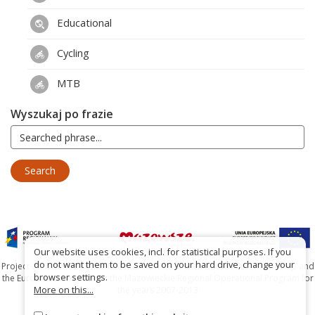
Educational
Cycling
MTB
Wyszukaj po frazie
Our website uses cookies, incl. for statistical purposes. If you
do not want them to be saved on your hard drive, change your
Project co-financed by the Marshal's Office of the Mazowieckie Voivodship and
browser settings.
the European Union under the Mazowieckie Regional Operational Program for
More on this...
the years 2007-2013