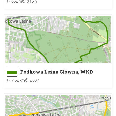
652 m
0:15 h
Podkowa Leśna Główna, WKD -
Otrębusy, WKD
7,52 km
2:00 h