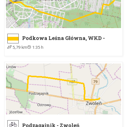
Podkowa Leśna Główna, WKD -
Otrębusy, WKD
5,79 km
1:35 h
Podzagajnik - Zwoleń